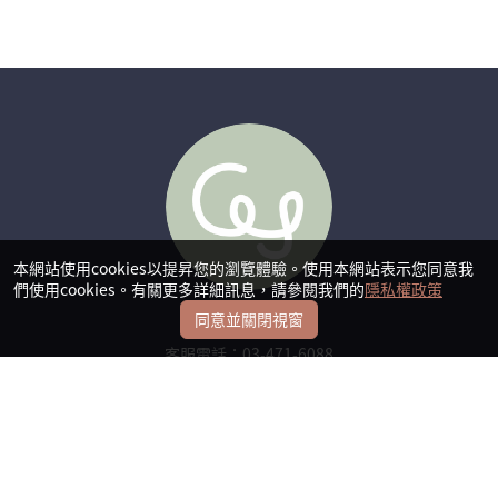
本網站使用cookies以提昇您的瀏覽體驗。使用本網站表示您同意我
們使用cookies。有關更多詳細訊息，請參閱我們的
隱私權政策
慶揚實業
同意並關閉視窗
客服電話：03-471-6088
企業專線：03-471-6088
桃園市龍潭區高平里龍源路高原段217號
常見問題
會員問題
購物須知
售後服務
發票問題